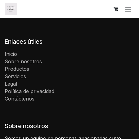
Ir al contenido
Enlaces útiles
Inicio
Sobre nosotros
Productos
Servicios
Legal
Política de privacidad
Contáctenos
Sobre nosotros
Somos un equipo de personas apasionadas cuyo